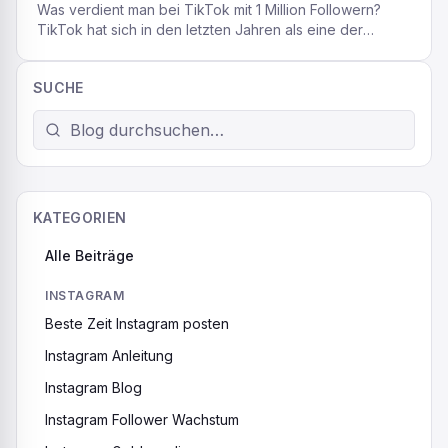
Was verdient man bei TikTok mit 1 Million Followern?
TikTok hat sich in den letzten Jahren als eine der
erfolgreichsten Social-Media-Plattformen etabliert, und
viele Menschen träumen davon, mit ihrer Kreativität eine
SUCHE
große Fangemeinde aufzubauen. Ein weit verbreitetes
Ziel ist es, die magische Grenze von 1 Million Followern
zu erreichen, da dies nicht nur ein Beweis […]
KATEGORIEN
Alle Beiträge
INSTAGRAM
Beste Zeit Instagram posten
Instagram Anleitung
Instagram Blog
Instagram Follower Wachstum