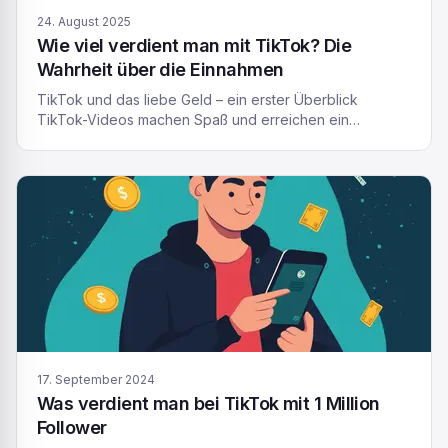
24. August 2025
Wie viel verdient man mit TikTok? Die
Wahrheit über die Einnahmen
TikTok und das liebe Geld – ein erster Überblick
TikTok-Videos machen Spaß und erreichen ein
Millionenpublikum. Doch wie viel verdient man mit
TikTok wirklich? Diese Frage stellen sich viele
angehende Creator. Vielleicht hast auch du schon
darüber nachgedacht, ob man mit ein paar viralen
Videos reich werden kann. Die kurze Antwort: Ja, man
kann Geld […]
17. September 2024
Was verdient man bei TikTok mit 1 Million
Follower