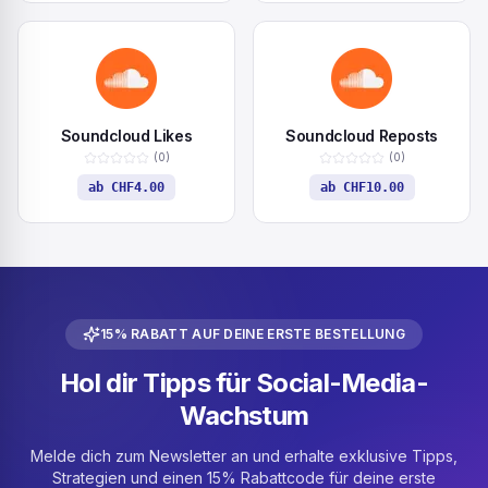
Soundcloud Likes
Soundcloud Reposts
(
0
)
(
0
)
ab
CHF4.00
ab
CHF10.00
15% RABATT AUF DEINE ERSTE BESTELLUNG
Hol dir Tipps für Social-Media-
Wachstum
Melde dich zum Newsletter an und erhalte exklusive Tipps,
Strategien und einen 15% Rabattcode für deine erste