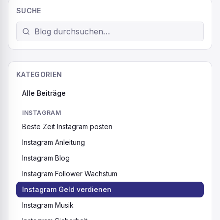
du dich jemals gefragt: Wie verdient man mit Instagram
SUCHE
Geld? Vielleicht hast du von grossen Influencern gehört,
die mit Posts reich werden, und denkst, das sei für dich
unerreichbar. […]
KATEGORIEN
Alle Beiträge
INSTAGRAM
Beste Zeit Instagram posten
Instagram Anleitung
Instagram Blog
Instagram Follower Wachstum
Instagram Geld verdienen
Instagram Musik