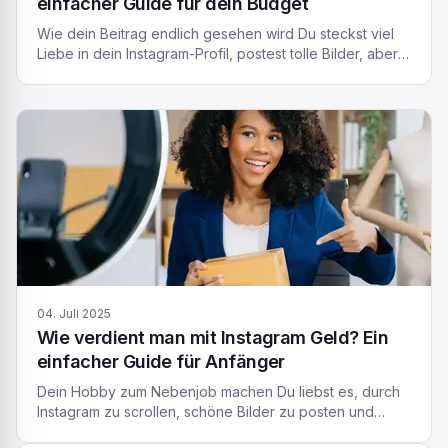
einfacher Guide für dein Budget
Wie dein Beitrag endlich gesehen wird Du steckst viel
Liebe in dein Instagram-Profil, postest tolle Bilder, aber
irgendwie sehen es nicht so viele Leute, wie du es dir
wünschst? Du hast vielleicht schon mal darüber
nachgedacht, auf Instagram Werbung zu schalten, um
mehr Menschen zu erreichen. Aber dann kommt sofort
die grosse Frage auf: Was […]
04. Juli 2025
Wie verdient man mit Instagram Geld? Ein
einfacher Guide für Anfänger
Dein Hobby zum Nebenjob machen Du liebst es, durch
Instagram zu scrollen, schöne Bilder zu posten und
deine Stories mit Freunden zu teilen? Super! Aber hast