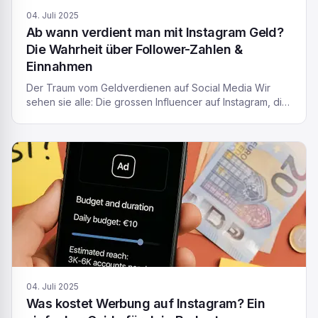
04. Juli 2025
Ab wann verdient man mit Instagram Geld?
Die Wahrheit über Follower-Zahlen &
Einnahmen
Der Traum vom Geldverdienen auf Social Media Wir
sehen sie alle: Die grossen Influencer auf Instagram, die
um die Welt reisen, coole Produkte vorstellen und
scheinbar mühelos mit ein paar Posts ihren
Lebensunterhalt verdienen. Man sieht die riesigen
Zahlen von Stars wie Cristiano Ronaldo oder Kylie
Jenner und fragt sich unweigerlich: Ab wann verdient
man […]
04. Juli 2025
Was kostet Werbung auf Instagram? Ein