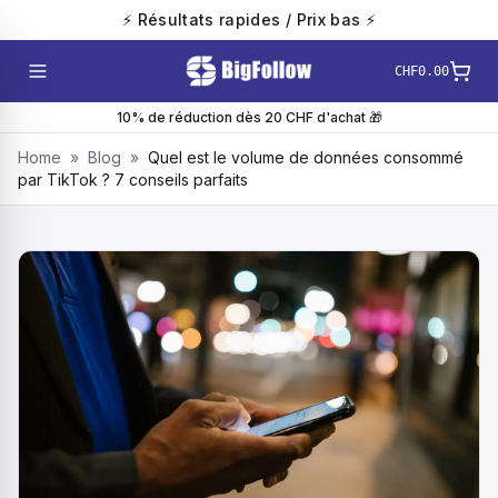
⚡ Résultats rapides / Prix bas ⚡
CHF0.00
10% de réduction dès 20 CHF d'achat 🎁
Home
»
Blog
»
Quel est le volume de données consommé
par TikTok ? 7 conseils parfaits