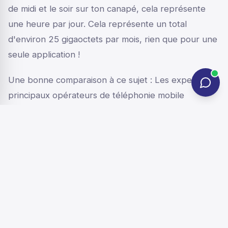
de midi et le soir sur ton canapé, cela représente
une heure par jour. Cela représente un total
d'environ 25 gigaoctets par mois, rien que pour une
seule application !
Une bonne comparaison à ce sujet : Les experts des
principaux opérateurs de téléphonie mobile
expliquent souvent que le streaming vidéo est la
forme la plus intensive d'utilisation de données. Pour
en savoir plus, tu peux lire le guide informatif sur la
consommation de données en streaming vidéo de
Telekom, qui explique très bien les liens entre la
qualité vidéo et la consommation de données.