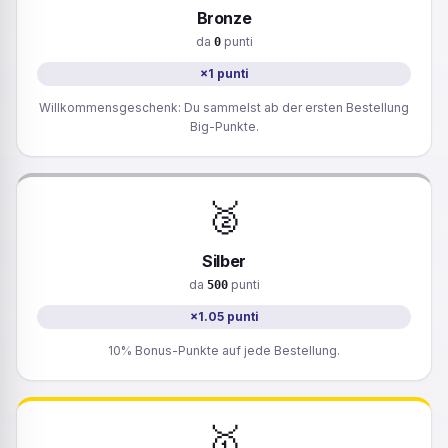
Bronze
da
punti
0
×
1
punti
Willkommensgeschenk: Du sammelst ab der ersten Bestellung
Big-Punkte.
🥈
Silber
da
punti
500
×
1.05
punti
10% Bonus-Punkte auf jede Bestellung.
🥇