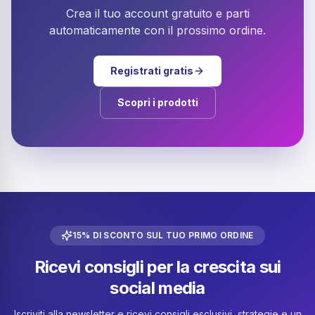
Crea il tuo account gratuito e parti
automaticamente con il prossimo ordine.
Registrati gratis
Scopri i prodotti
15% DI SCONTO SUL TUO PRIMO ORDINE
Ricevi consigli per la crescita sui
social media
Iscriviti alla newsletter e ricevi consigli esclusivi, strategie e un