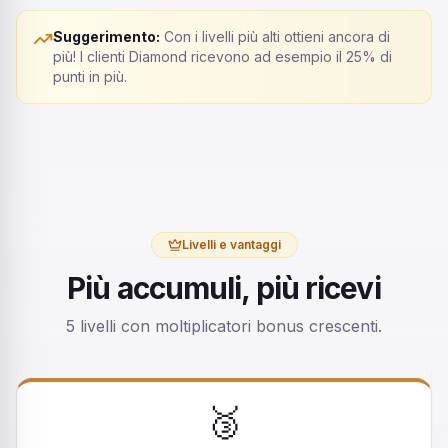
Suggerimento:
Con i livelli più alti ottieni ancora di
più! I clienti Diamond ricevono ad esempio il 25% di
punti in più.
Livelli e vantaggi
Più accumuli, più ricevi
5 livelli con moltiplicatori bonus crescenti.
🥉