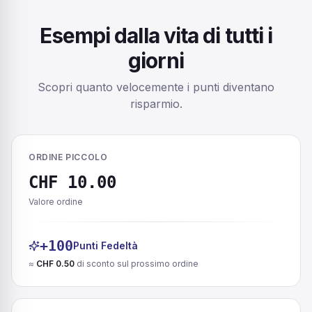
Esempi dalla vita di tutti i
giorni
Scopri quanto velocemente i punti diventano
risparmio.
ORDINE PICCOLO
CHF
10.00
Valore ordine
+
100
Punti Fedeltà
≈
CHF
0.50
di sconto sul prossimo ordine