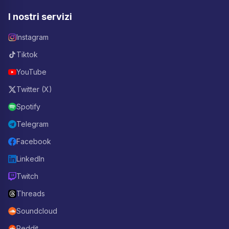
I nostri servizi
Instagram
Tiktok
YouTube
Twitter (X)
Spotify
Telegram
Facebook
LinkedIn
Twitch
Threads
Soundcloud
Reddit