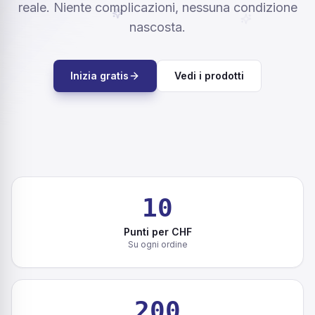
reale. Niente complicazioni, nessuna condizione
nascosta.
Inizia gratis
Vedi i prodotti
10
Punti per CHF
Su ogni ordine
200