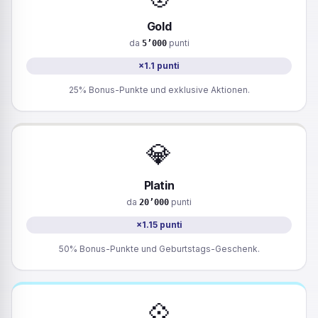
Gold
da
punti
5’000
×
1.1
punti
25% Bonus-Punkte und exklusive Aktionen.
💎
Platin
da
punti
20’000
×
1.15
punti
50% Bonus-Punkte und Geburtstags-Geschenk.
💠