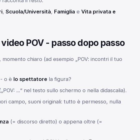
o racconta il resto.
i
,
Scuola/Università
,
Famiglia
e
Vita privata e
o video POV - passo dopo passo
, momento chiaro (ad esempio „POV: incontri il tuo
 - o è
lo spettatore
la figura?
„POV: ...“ nel testo sullo schermo o nella didascalia).
ori campo, suoni originali: tutto è permesso, nulla
anza
(= discorso diretto) o appena oltre (=