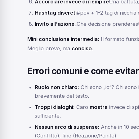
Accorciare invece di riempire
Una battuta,
Hashtag discreti
#pov + 1-2 tag di nicchia 
Invito all'azione
„Che decisione prenderes
Mini conclusione intermedia:
Il formato funz
Meglio breve, ma
conciso
.
Errori comuni e come evitar
Ruolo non chiaro:
Chi sono „io“? Chi sono 
brevemente del testo.
Troppi dialoghi:
Caro
mostra
invece di sp
sufficiente.
Nessun arco di suspense:
Anche in 10 seco
(
Conflitto
), fine (
Reazione/Pointe
).