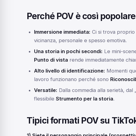
Perché POV è così popolare
Immersione immediata:
Ci si trova proprio
vicinanza, personale e spesso emotiva.
Una storia in pochi secondi:
Le mini-scene
Punto di vista
rende immediatamente chiaro
Alto livello di identificazione:
Momenti quoti
lavoro funzionano perché sono
Riconoscib
Versatile:
Dalla commedia alla serietà, dal 
flessibile
Strumento per la storia
.
Tipici formati POV su TikTo
1) Siete il personaggio principale (prospett