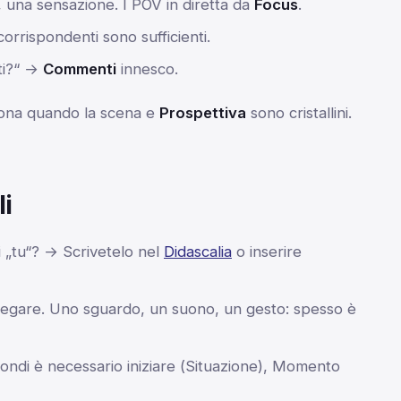
 una sensazione. I POV in diretta da
Focus
.
corrispondenti sono sufficienti.
ti?“ →
Commenti
innesco.
iona quando la scena e
Prospettiva
sono cristallini.
li
i „tu“? → Scrivetelo nel
Didascalia
o inserire
iegare. Uno sguardo, un suono, un gesto: spesso è
ndi è necessario iniziare (
Situazione
), Momento