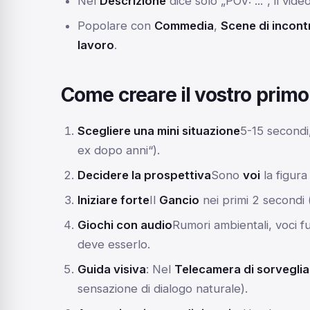
Nel
Descrizione
dice solo „POV: ...“, il vide
Popolare con
Commedia
,
Scene di incontr
lavoro
.
Come creare il vostro prim
Scegliere una mini situazione
5-15 secondi
ex dopo anni“).
Decidere la prospettiva
Sono
voi
la figura
Iniziare forte
Il
Gancio
nei primi 2 secondi (
Giochi con audio
Rumori ambientali, voci fu
deve esserlo.
Guida visiva
: Nel
Telecamera di sorvegli
sensazione di dialogo naturale).