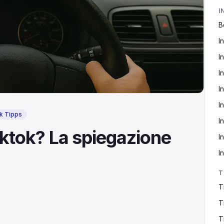
I
B
I
I
I
I
I
k Tipps
I
iktok? La spiegazione
I
I
T
T
T
T