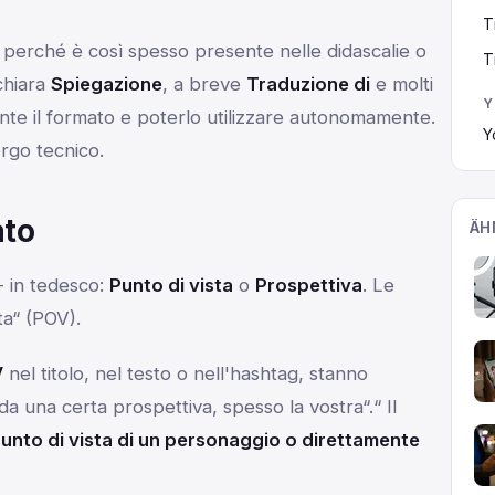
T
 perché è così spesso presente nelle didascalie o
T
chiara
Spiegazione
, a breve
Traduzione di
e molti
Y
te il formato e poterlo utilizzare autonomamente.
Y
rgo tecnico.
ato
ÄH
- in tedesco:
Punto di vista
o
Prospettiva
. Le
ta“ (POV).
V
nel titolo, nel testo o nell'hashtag, stanno
a una certa prospettiva, spesso la vostra“.“
Il
punto di vista di un personaggio o direttamente