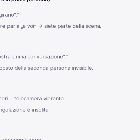
girano“.“
ore parla „a voi“ → siete parte della scena.
stra prima conversazione“.“
 posto della seconda persona invisibile.
onori + telecamera vibrante.
olazione è insolita.