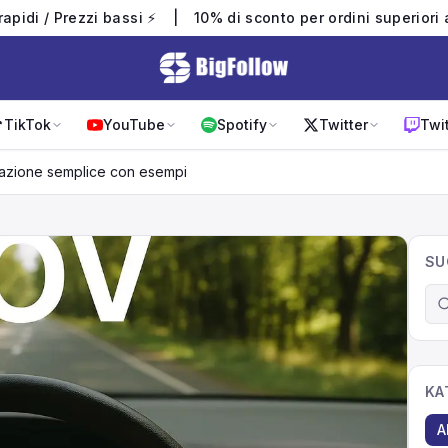
 rapidi / Prezzi bassi ⚡
|
10% di sconto per ordini superiori
TikTok
YouTube
Spotify
Twitter
Twi
egazione semplice con esempi
SU
KA
A