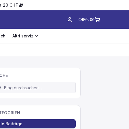
 a 20 CHF 🎁
CHF0.00
tch
Altri servizi
CHE
TEGORIEN
lle Beiträge