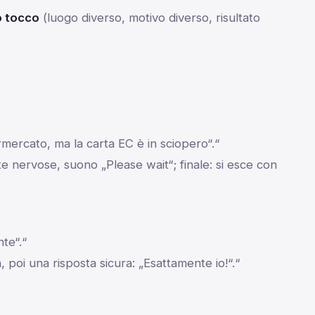
o tocco
(luogo diverso, motivo diverso, risultato
ercato, ma la carta EC è in sciopero“.“
te nervose, suono „Please wait“; finale: si esce con
te“.“
poi una risposta sicura: „Esattamente io!“.“