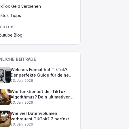
ikTok Geld verdienen
iktok Tipps
OUTUBE
outube Blog
NLICHE BEITRÄGE
Welches Format hat TikTok?
Der perfekte Guide für deine
Videos
23. Jan. 2026
Wie funktioniert der TikTok
Algorithmus? Dein ultimativer
Guide für mehr Reichweite
23. Jan. 2026
Wie viel Datenvolumen
verbraucht TikTok? 7 perfekte
Tipps
23. Jan. 2026