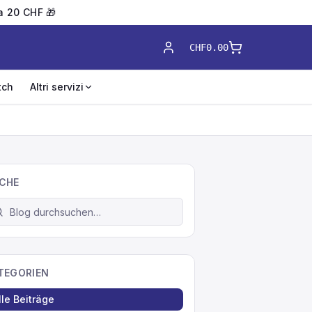
 a 20 CHF 🎁
CHF0.00
tch
Altri servizi
CHE
TEGORIEN
lle Beiträge