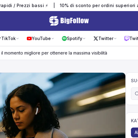
 rapidi / Prezzi bassi ⚡
|
10% di sconto per ordini superiori
TikTok
YouTube
Spotify
Twitter
Twi
il momento migliore per ottenere la massima visibilità
SU
KA
A