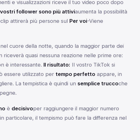
enti e visualizzazioni riceve il tuo video poco dopo
vostri follower sono più attivi
aumenta la possibilità
 clip attirerà più persone sul
Per voi
-Viene
nel cuore della notte, quando la maggior parte dei
on riceverà quasi nessuna reazione nelle prime ore:
on è interessante.
Il risultato:
Il vostro TikTok si
 essere utilizzato per
tempo perfetto
appare, in
liere. La tempistica è quindi un
semplice trucco
che
spegne.
rno
è
decisivo
per raggiungere il maggior numero
, in particolare, il tempismo può fare la differenza nel