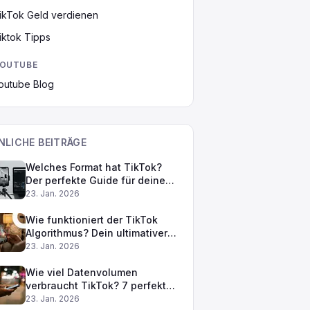
ikTok Geld verdienen
iktok Tipps
OUTUBE
outube Blog
NLICHE BEITRÄGE
Welches Format hat TikTok?
Der perfekte Guide für deine
Videos
23. Jan. 2026
Wie funktioniert der TikTok
Algorithmus? Dein ultimativer
Guide für mehr Reichweite
23. Jan. 2026
Wie viel Datenvolumen
verbraucht TikTok? 7 perfekte
Tipps
23. Jan. 2026