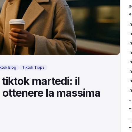
I
B
I
I
I
I
I
ktok Blog
Tiktok Tipps
I
iktok martedi: il
I
 ottenere la massima
I
T
T
T
T