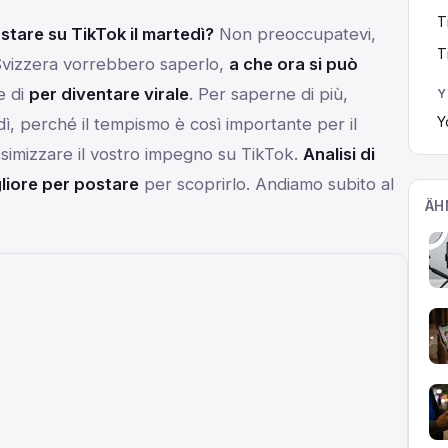
T
stare su TikTok il martedì?
Non preoccupatevi,
T
n Svizzera vorrebbero saperlo,
a che ora si può
e di
per diventare virale
. Per saperne di più,
Y
Y
ì, perché il tempismo è così importante per il
imizzare il vostro impegno su TikTok.
Analisi di
liore per postare
per scoprirlo. Andiamo subito al
ÄH