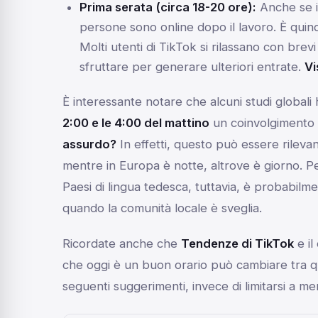
Prima serata (circa 18-20 ore):
Anche se i
persone sono online dopo il lavoro. È quindi
Molti utenti di TikTok si rilassano con brev
sfruttare per generare ulteriori entrate.
Vi
È interessante notare che alcuni studi globali
2:00 e le 4:00 del mattino
un coinvolgimento
assurdo?
In effetti, questo può essere rileva
mentre in Europa è notte, altrove è giorno. P
Paesi di lingua tedesca, tuttavia, è probabilm
quando la comunità locale è sveglia.
Ricordate anche che
Tendenze di TikTok
e il
che oggi è un buon orario può cambiare tra qu
seguenti suggerimenti, invece di limitarsi a m