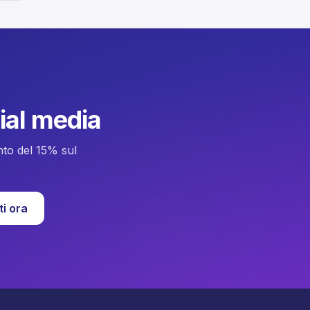
Die
cial media
onto del 15% sul
ti ora