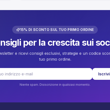
ok
die beste Wirkung erzielt, fragen sich viele Creator. 
em
Antwort ist wichtig, denn der TikTok-Algorithmus
belohnt Videos, die kurz nach dem Upload viele
Interaktionen (Likes, Kommentare, Shares) erhalten.
Stell dir vor, du lädst ein […]
15% DI SCONTO SUL TUO PRIMO ORDINE
nsigli per la crescita sui so
newsletter e ricevi consigli esclusivi, strategie e un codice sc
tuo primo ordine.
dirizzo e-mail
Iscrivi
Niente spam. Disiscrizione in qualsiasi momento.