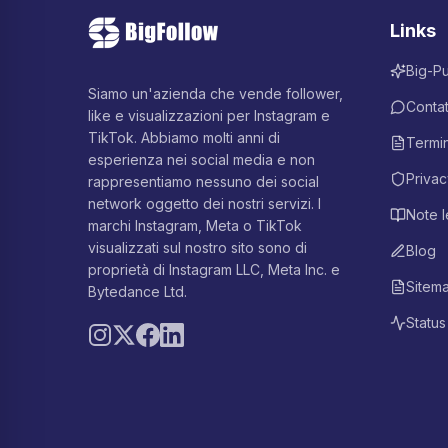
Links
Big-P
Siamo un'azienda che vende follower,
Contat
like e visualizzazioni per Instagram e
TikTok. Abbiamo molti anni di
Termin
esperienza nei social media e non
Privac
rappresentiamo nessuno dei social
network oggetto dei nostri servizi. I
Note l
marchi Instagram, Meta o TikTok
visualizzati sul nostro sito sono di
Blog
proprietà di Instagram LLC, Meta Inc. e
Sitem
Bytedance Ltd.
Status