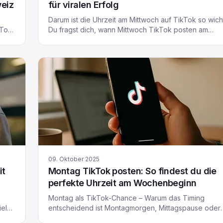
weiz
für viralen Erfolg
Darum ist die Uhrzeit am Mittwoch auf TikTok so wich
kTok
Du fragst dich, wann Mittwoch TikTok posten am
effektivsten ist? Keine Sorge – du bist nicht allein! Vie
Creator und Unternehmen in Deutschland und der
er
Schweiz stellen sich diese Frage. Der richtige Zeitpu
kes,
kann darüber entscheiden, ob dein TikTok-Video vir
 du
geht oder in der Masse […]
09. Oktober 2025
it
Montag TikTok posten: So findest du die
perfekte Uhrzeit am Wochenbeginn
Montag als TikTok-Chance – Warum das Timing
iele
entscheidend ist Montagmorgen, Mittagspause oder
doch spät am Abend – wann montags TikTok posten