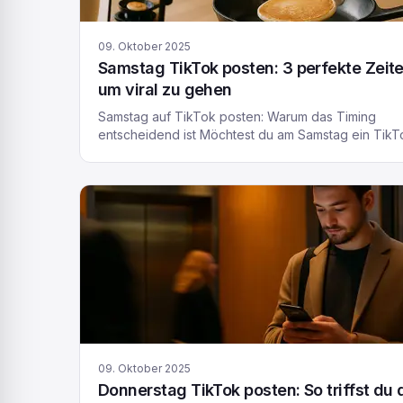
09. Oktober 2025
Samstag TikTok posten: 3 perfekte Zeite
um viral zu gehen
Samstag auf TikTok posten: Warum das Timing
entscheidend ist Möchtest du am Samstag ein TikT
Video posten und fragst dich, wann die beste Uhrz
dafür ist? Du bist nicht allein – viele Nutzer stellen s
genau diese Frage. TikTok ist eine schnelllebige
Social-Media-Plattform, und der Zeitpunkt deines P
kann einen großen Unterschied für die Reichweite
ausmachen. […]
09. Oktober 2025
Donnerstag TikTok posten: So triffst du 