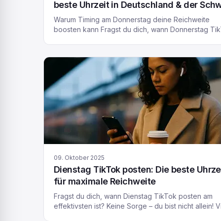
beste Uhrzeit in Deutschland & der Sch
Warum Timing am Donnerstag deine Reichweite
boosten kann Fragst du dich, wann Donnerstag Ti
posten am meisten bringt? Gute Frage – denn die
Uhrzeit entscheidet oft, ob dein Video direkt
Engagement einsammelt oder im Feed untergeht. D
Algorithmus liebt Clips, die in den ersten Minuten Li
Kommentare und Wiedergaben bekommen. Postest
dann, wenn deine […]
09. Oktober 2025
Dienstag TikTok posten: Die beste Uhrze
für maximale Reichweite
Fragst du dich, wann Dienstag TikTok posten am
effektivsten ist? Keine Sorge – du bist nicht allein! V
Creator in Deutschland und der Schweiz möchten