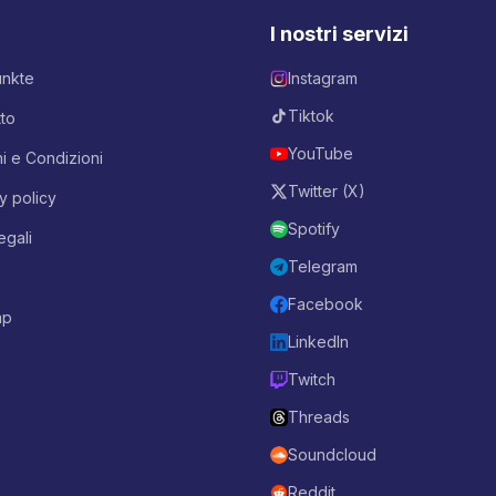
I nostri servizi
unkte
Instagram
Tiktok
to
YouTube
i e Condizioni
Twitter (X)
y policy
Spotify
egali
Telegram
Facebook
ap
LinkedIn
Twitch
Threads
Soundcloud
Reddit