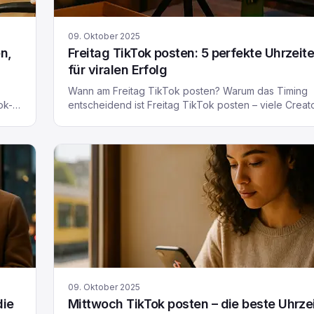
09. Oktober 2025
n,
Freitag TikTok posten: 5 perfekte Uhrzeit
für viralen Erfolg
Wann am Freitag TikTok posten? Warum das Timing
ok-
entscheidend ist Freitag TikTok posten – viele Creat
eit
fragen sich, wann Freitag TikTok posten wirklich
ich
sinnvoll ist. Die Antwort hängt stark vom richtigen Tim
ab. TikTok ist eine schnelllebige Plattform, auf der di
osts
Uhrzeit deiner Posts einen großen Einfluss auf
Engagement und Reichweite haben kann. Warum ist 
09. Oktober 2025
die
Mittwoch TikTok posten – die beste Uhrze