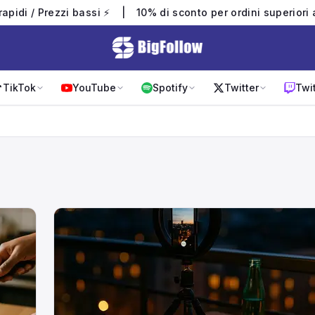
 rapidi / Prezzi bassi ⚡
|
10% di sconto per ordini superiori
TikTok
YouTube
Spotify
Twitter
Twi