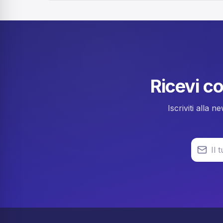
wissen, zu welcher Uhrzeit man dienstags auf TikT
posten sollte, um möglichst viral zu gehen. In dies
Artikel erfährst du, welche Zeiten sich am Dienstag
anbieten, warum das Timing für […]
Ricevi co
Iscriviti alla 
Il tuo in