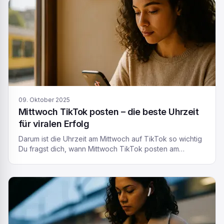
Algorithmus liebt Clips, die in den ersten Minuten Likes,
Kommentare und Wiedergaben bekommen. Postest du
dann, wenn deine […]
09. Oktober 2025
Mittwoch TikTok posten – die beste Uhrzeit
für viralen Erfolg
Darum ist die Uhrzeit am Mittwoch auf TikTok so wichtig
Du fragst dich, wann Mittwoch TikTok posten am
effektivsten ist? Keine Sorge – du bist nicht allein! Viele
Creator und Unternehmen in Deutschland und der
Schweiz stellen sich diese Frage. Der richtige Zeitpunkt
kann darüber entscheiden, ob dein TikTok-Video viral
geht oder in der Masse […]