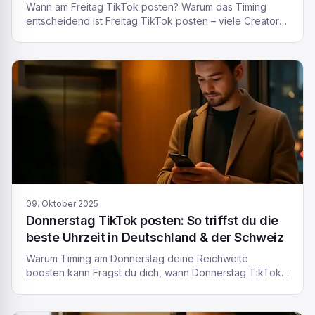
Wann am Freitag TikTok posten? Warum das Timing
entscheidend ist Freitag TikTok posten – viele Creator
fragen sich, wann Freitag TikTok posten wirklich sinnvoll
ist. Die Antwort hängt stark vom richtigen Timing ab.
TikTok ist eine schnelllebige Plattform, auf der die
Uhrzeit deiner Posts einen großen Einfluss auf
Engagement und Reichweite haben kann. Warum ist […]
09. Oktober 2025
Donnerstag TikTok posten: So triffst du die
beste Uhrzeit in Deutschland & der Schweiz
Warum Timing am Donnerstag deine Reichweite
boosten kann Fragst du dich, wann Donnerstag TikTok
posten am meisten bringt? Gute Frage – denn die
Uhrzeit entscheidet oft, ob dein Video direkt
Engagement einsammelt oder im Feed untergeht. Der