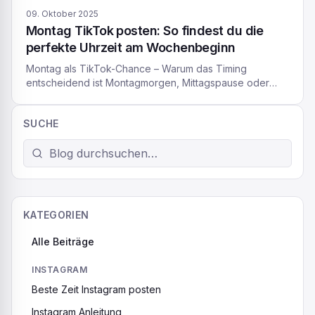
09. Oktober 2025
Montag TikTok posten: So findest du die
perfekte Uhrzeit am Wochenbeginn
Montag als TikTok-Chance – Warum das Timing
entscheidend ist Montagmorgen, Mittagspause oder
doch spät am Abend – wann montags TikTok posten die
beste Wirkung erzielt, fragen sich viele Creator. Die
SUCHE
Antwort ist wichtig, denn der TikTok-Algorithmus belohnt
Videos, die kurz nach dem Upload viele Interaktionen
(Likes, Kommentare, Shares) erhalten. Stell dir vor, du
lädst ein […]
KATEGORIEN
Alle Beiträge
INSTAGRAM
Beste Zeit Instagram posten
Instagram Anleitung