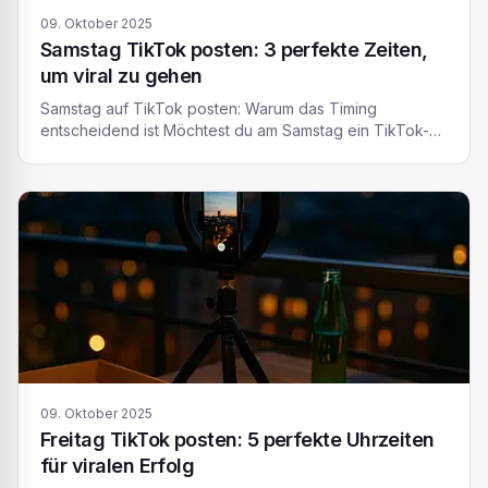
09. Oktober 2025
Samstag TikTok posten: 3 perfekte Zeiten,
um viral zu gehen
Samstag auf TikTok posten: Warum das Timing
entscheidend ist Möchtest du am Samstag ein TikTok-
Video posten und fragst dich, wann die beste Uhrzeit
dafür ist? Du bist nicht allein – viele Nutzer stellen sich
genau diese Frage. TikTok ist eine schnelllebige Social-
Media-Plattform, und der Zeitpunkt deines Posts kann
einen großen Unterschied für die Reichweite
ausmachen. […]
09. Oktober 2025
Freitag TikTok posten: 5 perfekte Uhrzeiten
für viralen Erfolg