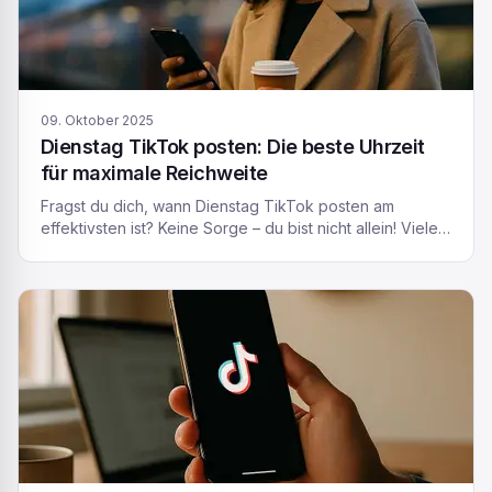
09. Oktober 2025
Dienstag TikTok posten: Die beste Uhrzeit
für maximale Reichweite
Fragst du dich, wann Dienstag TikTok posten am
effektivsten ist? Keine Sorge – du bist nicht allein! Viele
Creator in Deutschland und der Schweiz möchten
wissen, zu welcher Uhrzeit man dienstags auf TikTok
posten sollte, um möglichst viral zu gehen. In diesem
Artikel erfährst du, welche Zeiten sich am Dienstag
anbieten, warum das Timing für […]